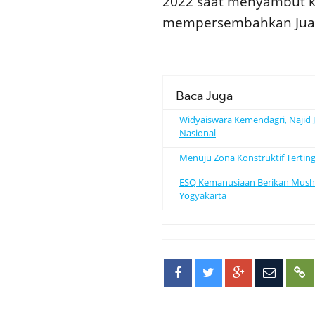
2022 saat menyambut k
mempersembahkan Juara
Baca Juga
Widyaiswara Kemendagri, Najid 
Nasional
Menuju Zona Konstruktif Terting
ESQ Kemanusiaan Berikan Mushaf
Yogyakarta