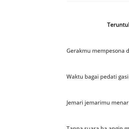
Teruntu
Gerakmu mempesona di 
Waktu bagai pedati gas
Jemari jemarimu menari
Tanpa suara ba angin m