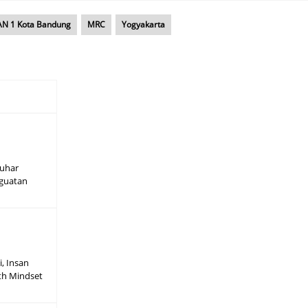
N 1 Kota Bandung
MRC
Yogyakarta
auhar
nguatan
, Insan
th Mindset