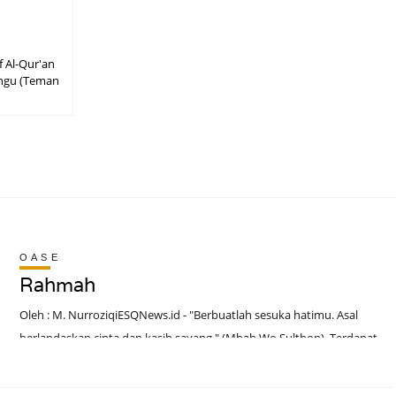
 Al-Qur'an
ungu (Teman
OASE
Rahmah
Oleh : M. NurroziqiESQNews.id - "Berbuatlah sesuka hatimu. Asal
berlandaskan cinta dan kasih sayang." (Mbah Wo Sulthon). Terdapat
seorang perempuan yang tidak seberuntung kebanyakan orang.
Melacur hidupnya. Tetapi, suatu ketika, rasa kasih sayangnya atas