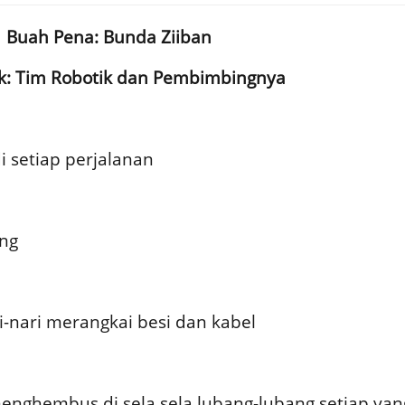
Buah Pena: Bunda Ziiban
k: Tim Robotik dan Pembimbingnya
setiap perjalanan
ing
-nari merangkai besi dan kabel
enghembus di sela sela lubang-lubang setiap yan