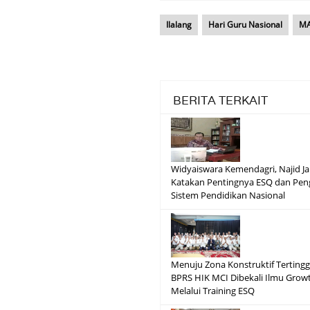
Ilalang
Hari Guru Nasional
MA
BERITA TERKAIT
Widyaiswara Kemendagri, Najid J
Katakan Pentingnya ESQ dan Pe
Sistem Pendidikan Nasional
Menuju Zona Konstruktif Tertinggi
BPRS HIK MCI Dibekali Ilmu Grow
Melalui Training ESQ