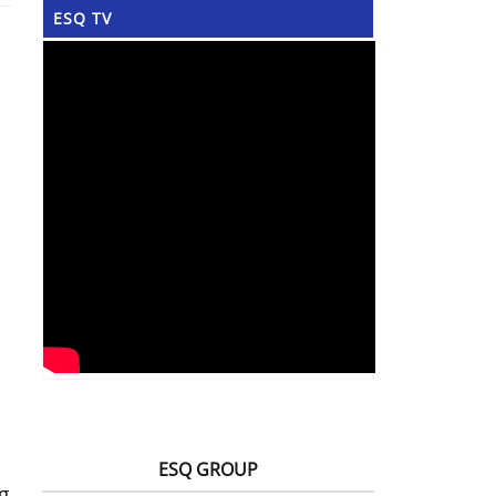
ESQ TV
ESQ GROUP
g