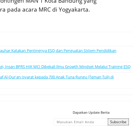
ontingen MAN 1 Kota Bandung yang
 pada acara MRC di Yogyakarta.
Jauhar Katakan Pentingnya ESQ dan Penguatan Sistem Pendidikan
gi, Insan BPRS HIK MCI Dibekali Ilmu Growth Mindset Melalui Training ESQ
 Al-Qur'an Isyarat kepada 700 Anak Tuna Rungu (Teman Tuli) di
Dapatkan Update Berita