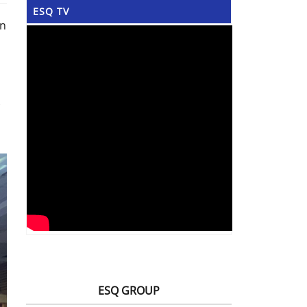
ESQ TV
an
ESQ GROUP