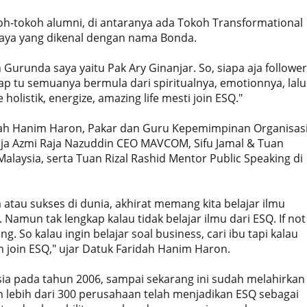
koh-tokoh alumni, di antaranya ada Tokoh Transformational
haya yang dikenal dengan nama Bonda.
Gurunda saya yaitu Pak Ary Ginanjar. So, siapa aja follower
p tu semuanya bermula dari spiritualnya, emotionnya, lalu
e holistik, energize, amazing life mesti join ESQ."
ah Hanim Haron, Pakar dan Guru Kepemimpinan Organisas
Raja Azmi Raja Nazuddin CEO MAVCOM, Sifu Jamal & Tuan
Malaysia, serta Tuan Rizal Rashid Mentor Public Speaking di
a atau sukses di dunia, akhirat memang kita belajar ilmu
 Namun tak lengkap kalau tidak belajar ilmu dari ESQ. If not
ing. So kalau ingin belajar soal business, cari ibu tapi kalau
join ESQ," ujar Datuk Faridah Hanim Haron.
sia pada tahun 2006, sampai sekarang ini sudah melahirkan
an lebih dari 300 perusahaan telah menjadikan ESQ sebagai