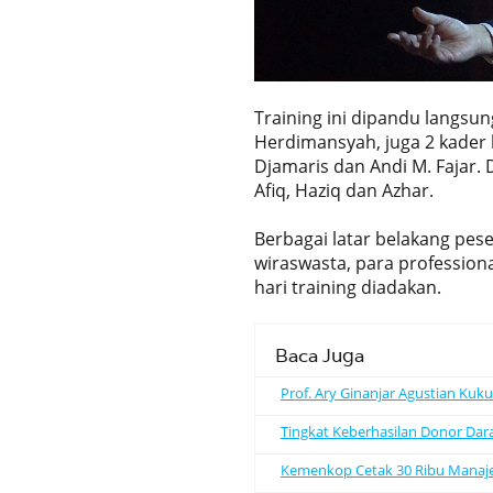
Training ini dipandu langsun
Herdimansyah, juga 2 kader b
Djamaris dan Andi M. Fajar. D
Afiq, Haziq dan Azhar.
Berbagai latar belakang peser
wiraswasta, para professio
hari training diadakan.
Baca Juga
Prof. Ary Ginanjar Agustian Kuk
Tingkat Keberhasilan Donor Dar
Kemenkop Cetak 30 Ribu Manajer K