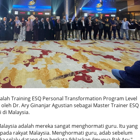
alah Training ESQ Personal Transformation Program Level
 oleh Dr. Ary Ginanjar Agustian sebagai Master Trainer ESQ
 di Malaysia.
Malaysia adalah mereka sangat menghormati guru. Itu yang
epada rakyat Malaysia. Menghormati guru, adab sebelum
ka selalu datang dan berkata Ikhlaskan ilmunya Pak Ary,"