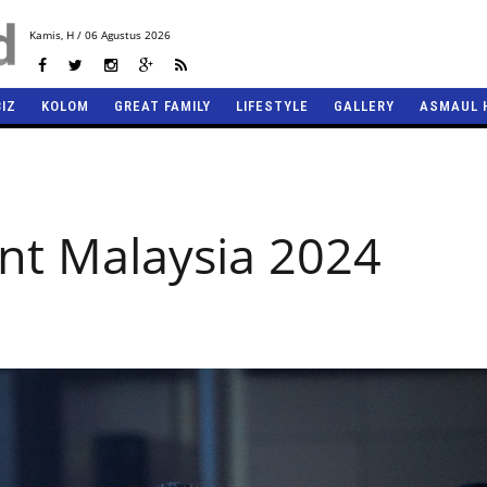
Kamis,
H / 06 Agustus 2026
BIZ
KOLOM
GREAT FAMILY
LIFESTYLE
GALLERY
ASMAUL 
nt Malaysia 2024