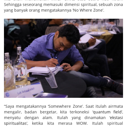
Sehingga seseorang memasuki dimensi spiritual, sebuah zona
yang banyak orang mengatakannya ‘No Where Zone’.
“Saya mengatakannya ‘Somewhere Zone’. Saat itulah airmata
mengalir, badan bergetar, kita terkoneksi ‘
quantum field
’,
menyatu dengan alam. Itulah yang dinamakan ‘
ekstasi
spiritualitas
’, ketika kita merasa WOW. Itulah spiritual