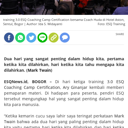
training 3.0 ESQ Coaching Camp Certification bersama Coach Huda di Hotel Aston,
Sentul, Bogor |
Author :Ida S. Widayanti
Foto: ESQ Training
SHARE
Dua hari yang sangat penting dalam hidup kita, pertama
ketika kita dilahirkan, hari ketika kita tahu mengapa kita
dilahirkan. (
Mark Twain
)
ESQNews.id, BOGOR –
Di hari ketiga training
3.0 ESQ
Coaching Camp Certification
,
Ary Ginanjar
kembali memberi
pemaparan materi. Di hadapan para peserta, pendiri ESQ
tersebut mengungkap hal yang sangat penting dalam hidup
kita para manusia.
“Ketika kemarin cucu saya lahir saya teringat perkataan
Mark
Twain
bahwa ada dua hari yang paling penting dalam hidup
kita yaitu pertama hari ketika kita dilahirkan dan hari ketika