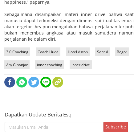
happiness,” paparnya.
Sebagaimana disampaikan materi
inner drive
bahwa saat
manusia dapat terkoneksi dengan dimensi spiritualitas emosi
akan tergetar. Ary pun mengatakan bahwa, perjalanan terjauh
bukan menembus angkasa atau masuk samudera namun
perjalanan ke dalam diri.
3.0 Coaching
Coach Huda
Hotel Aston
Sentul
Bogor
Ary Ginanjar
inner coaching
inner drive
Dapatkan Update Berita Esq