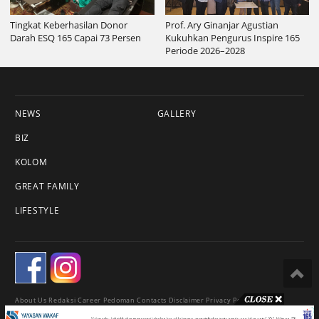
Tingkat Keberhasilan Donor
Prof. Ary Ginanjar Agustian
Darah ESQ 165 Capai 73 Persen
Kukuhkan Pengurus Inspire 165
Periode 2026–2028
NEWS
GALLERY
BIZ
KOLOM
GREAT FAMILY
LIFESTYLE
About Us
Redaksi
Career
Pedoman
Contacts
Disclaimer
Privacy Policy
© 2018 Esqnews.id - All Rights Reserved.