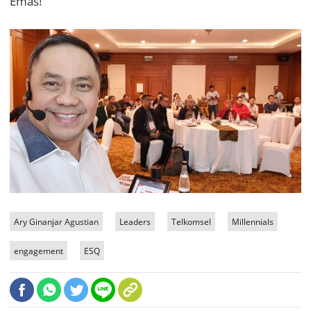
Emas!
Ary Ginanjar Agustian
Leaders
Telkomsel
Millennials
engagement
ESQ