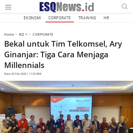
EKONOMI
CORPORATE
TRAINING
HR
>
Home
BIZ
CORPORATE
Bekal untuk Tim Telkomsel, Ary
Ginanjar: Tiga Cara Menjaga
Millennials
Rabu 05 Feb 2020 | 11:55 WIB