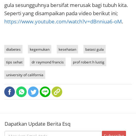
gula sesungguhnya bersifat merusak bagi tubuh kita.
Seperti yang disampaikan pada video berikut ini;
https://www.youtube.com/watch?v=dBnniua6-oM
.
diabetes
kegemukan
kesehatan
batasi gula
tips sehat
dr raymond francis
prof robert h lustig
university of california
Dapatkan Update Berita Esq