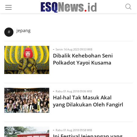
jepang
#
-
Senin 14 Aug 2023 09:53 WIB
Dibalik Kehebohan Seni
Polkadot Yayoi Kusama
-
Rabu 01 Aug 2018 09:06 WIB
Hal-hal Tak Masuk Akal
yang Dilakukan Oleh Fangirl
-
Rabu 01 Aug 2018 09:58 WIB
Ini Festival Jejepangan yang