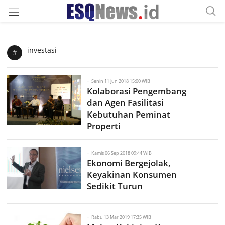
investasi
#
-
Senin 11 Jun 2018 15:00 WIB
Kolaborasi Pengembang
dan Agen Fasilitasi
Kebutuhan Peminat
Properti
-
Kamis 06 Sep 2018 09:44 WIB
Ekonomi Bergejolak,
Keyakinan Konsumen
Sedikit Turun
-
Rabu 13 Mar 2019 17:35 WIB