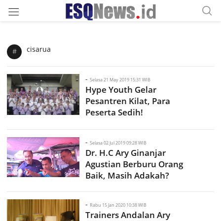
cisarua
#
-
Selasa 21 May 2019 15:31 WIB
Hype Youth Gelar
Pesantren Kilat, Para
Peserta Sedih!
-
Selasa 02 Jul 2019 09:28 WIB
Dr. H.C Ary Ginanjar
Agustian Berburu Orang
Baik, Masih Adakah?
-
Rabu 15 Jan 2020 10:38 WIB
Trainers Andalan Ary