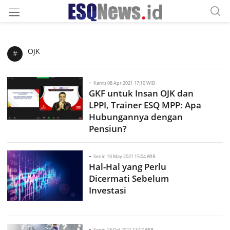
OJK
#
-
Kamis 08 Apr 2021 17:10 WIB
GKF untuk Insan OJK dan
LPPI, Trainer ESQ MPP: Apa
Hubungannya dengan
Pensiun?
-
Senin 10 May 2021 15:04 WIB
Hal-Hal yang Perlu
Dicermati Sebelum
Investasi
-
Senin 18 Oct 2021 13:17 WIB