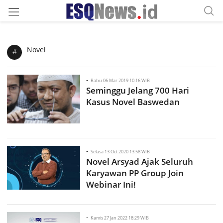
Novel
#
-
Rabu 06 Mar 2019 10:16 WIB
Seminggu Jelang 700 Hari
Kasus Novel Baswedan
-
Selasa 13 Oct 2020 13:58 WIB
Novel Arsyad Ajak Seluruh
Karyawan PP Group Join
Webinar Ini!
-
Kamis 27 Jan 2022 18:29 WIB