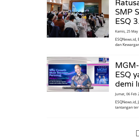
Ratus
SMP S
ESQ 3
Kamis, 25 May
ESQNews.id, 
dan Kewargan
MGM-A
ESQ ya
demi 
Jumat, 06 Feb 
ESQNews.id, J
tantangan ter