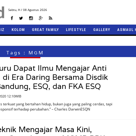
Sabtu,
H / 08 Agustus 2026
BIZ
KOLOM
GREAT FAMILY
LIFESTYLE
GALLERY
ASMAUL 
Tags : MGM
uru Dapat Ilmu Mengajar Anti
 di Era Daring Bersama Disdik
Bandung, ESQ, dan FKA ESQ
2020 12:10WIB
s terkuat yang bertahan hidup, bukan juga yang paling cerdas, tapi
esponsif terhadap perubahan.” – Charles DarwinESQN
eknik Mengajar Masa Kini,