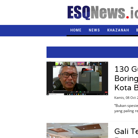
HOME
NEWS
KHAZANAH
130 G
Boring
Kota 
Kamis, 08 Oct 
“Bukan spesie
yang paling r
Gali T