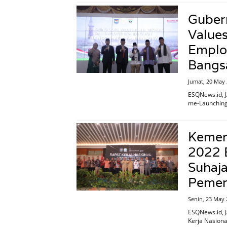
Guber
Value
Emplo
Bangs
Jumat, 20 May
ESQNews.id, J
me-Launching 
Kemen
2022 
Suhaja
Pemer
Senin, 23 May 
ESQNews.id, 
Kerja Nasiona