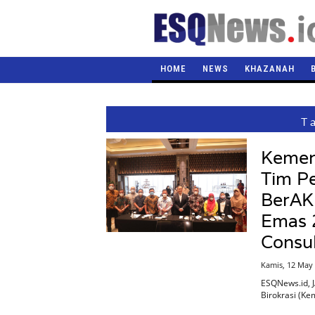
HOME
NEWS
KHAZANAH
T
Kemen
Tim P
BerAK
Emas 2
Consul
Kamis, 12 May
ESQNews.id, 
Birokrasi (K