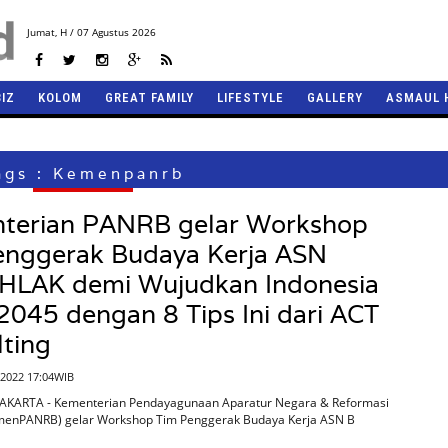
Jumat,
H / 07 Agustus 2026
BIZ
KOLOM
GREAT FAMILY
LIFESTYLE
GALLERY
ASMAUL 
ags : Kemenpanrb
terian PANRB gelar Workshop
enggerak Budaya Kerja ASN
HLAK demi Wujudkan Indonesia
045 dengan 8 Tips Ini dari ACT
ting
 2022 17:04WIB
JAKARTA - Kementerian Pendayagunaan Aparatur Negara & Reformasi
emenPANRB) gelar Workshop Tim Penggerak Budaya Kerja ASN B