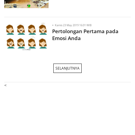
-
Kamis 23 May 2019 16:01 WIB
Pertolongan Pertama pada
Emosi Anda
SELANJUTNYA
<