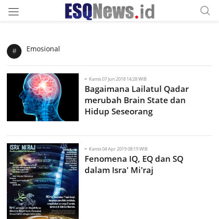
Emosional
#
-
Kamis 07 Jun 2018 14:28 WIB
Bagaimana Lailatul Qadar
merubah Brain State dan
Hidup Seseorang
-
Kamis 04 Apr 2019 08:19 WIB
Fenomena IQ, EQ dan SQ
dalam Isra' Mi'raj