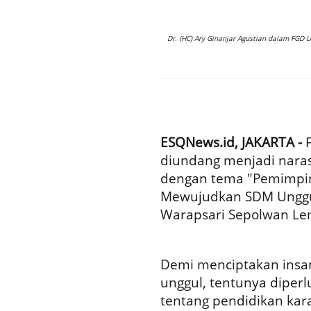
Dr. (HC) Ary Ginanjar Agustian dalam FGD Le
ESQNews.id, JAKARTA -
F
diundang menjadi nara
dengan tema "Pemimpin P
Mewujudkan SDM Unggul
Warapsari Sepolwan Lemd
Demi menciptakan insan
unggul, tentunya dipe
tentang pendidikan kar