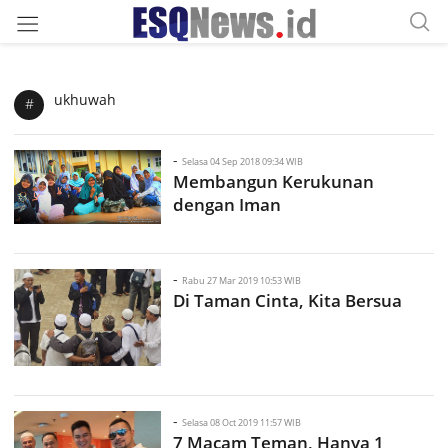
ukhuwah
#
-
Selasa 04 Sep 2018 09:34 WIB
Membangun Kerukunan
dengan Iman
-
Rabu 27 Mar 2019 10:53 WIB
Di Taman Cinta, Kita Bersua
-
Selasa 08 Oct 2019 11:57 WIB
7 Macam Teman, Hanya 1