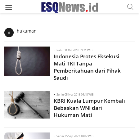
hukuman
#
-
Rabu 31 Oct 2018 09:21 WIB
Indonesia Protes Eksekusi
Mati TKI Tanpa
Pemberitahuan dari Pihak
Saudi
-
Senin 05 Nov 2018 09:48 WIB
KBRI Kuala Lumpur Kembali
Bebaskan WNI dari
Hukuman Mati
-
Senin 25 Sep 2023 18:02 WIB