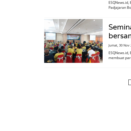
ESQNews.id, 
Padjajaran Bo
Semin
bersa
Jumat, 30 Nov 
ESQNews.id, B
membuat para