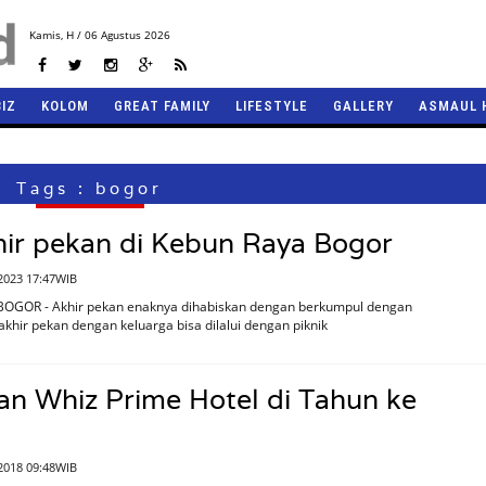
Kamis,
H / 06 Agustus 2026
BIZ
KOLOM
GREAT FAMILY
LIFESTYLE
GALLERY
ASMAUL 
Tags : bogor
ir pekan di Kebun Raya Bogor
2023 17:47WIB
BOGOR - Akhir pekan enaknya dihabiskan dengan berkumpul dengan
akhir pekan dengan keluarga bisa dilalui dengan piknik
n Whiz Prime Hotel di Tahun ke
2018 09:48WIB