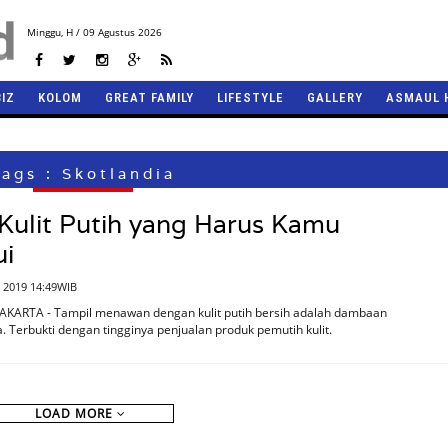
Minggu,
H / 09 Agustus 2026
BIZ
KOLOM
GREAT FAMILY
LIFESTYLE
GALLERY
ASMAUL 
ags : Skotlandia
Kulit Putih yang Harus Kamu
ui
 2019 14:49WIB
JAKARTA - Tampil menawan dengan kulit putih bersih adalah dambaan
. Terbukti dengan tingginya penjualan produk pemutih kulit.
LOAD MORE