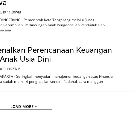
wa
2019 11:30WIB
TANGERANG - Pemerintah Kota Tangerang melalui Dinas
 Perempuan, Perlindungan Anak Pengendalian Penduduk Dan
encana
nalkan Perencanaan Keuangan
Anak Usia Dini
2019 13:28WIB
JAKARTA - Seringkali menyadari manajemen keuangan atau Financial
ka sudah memiliki penghasilan sendiri. Padahal, cara menggun
LOAD MORE