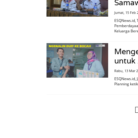
Sama
Jumat, 15 Feb 
ESQNews.id, 
Pemberdayaan
Keluarga Ber
Menge
untuk 
Rabu, 13 Mar 
ESQNews.id, 
Planning keti