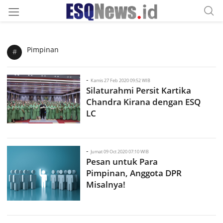
Pimpinan
#
-
Kamis 27 Feb 2020 09:52 WIB
Silaturahmi Persit Kartika
Chandra Kirana dengan ESQ
LC
-
Jumat 09 Oct 2020 07:10 WIB
Pesan untuk Para
Pimpinan, Anggota DPR
Misalnya!