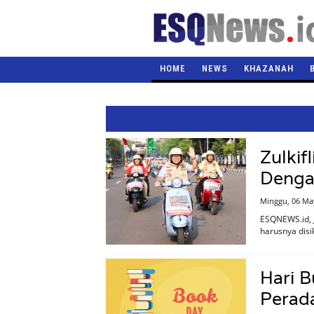
HOME
NEWS
KHAZANAH
Zulkif
Denga
Minggu, 06 Ma
ESQNEWS.id, J
harusnya dis
Hari 
Perad