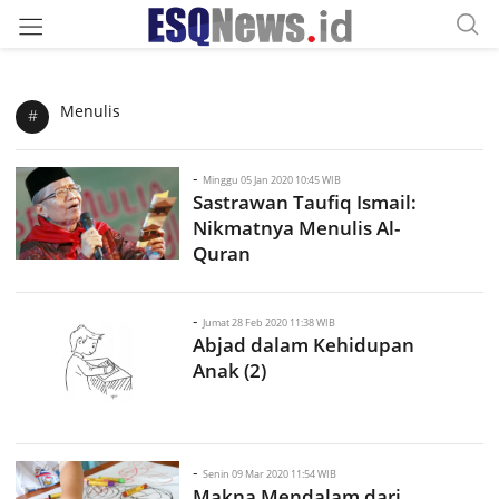
Menulis
#
-
Minggu 05 Jan 2020 10:45 WIB
Sastrawan Taufiq Ismail:
Nikmatnya Menulis Al-
Quran
-
Jumat 28 Feb 2020 11:38 WIB
Abjad dalam Kehidupan
Anak (2)
-
Senin 09 Mar 2020 11:54 WIB
Makna Mendalam dari