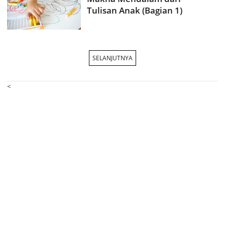
Tulisan Anak (Bagian 1)
SELANJUTNYA
<