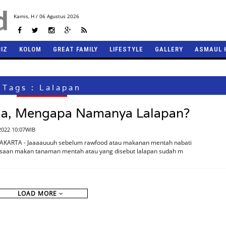
Kamis,
H / 06 Agustus 2026
BIZ
KOLOM
GREAT FAMILY
LIFESTYLE
GALLERY
ASMAUL 
Tags : Lalapan
a, Mengapa Namanya Lalapan?
 2022 10:07WIB
JAKARTA - Jaaaauuuh sebelum rawfood atau makanan mentah nabati
iasaan makan tanaman mentah atau yang disebut lalapan sudah m
LOAD MORE