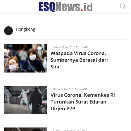
Hongkong
#
-
Selasa 21 Jan 2020 11:10 WIB
Waspada Virus Corona,
Sumbernya Berasal dari
Sini!
-
Rabu 22 Jan 2020 15:12 WIB
Virus Corona, Kemenkes RI
Turunkan Surat Edaran
Dirjen P2P
-
Jumat 24 Jan 2020 12:01 WIB