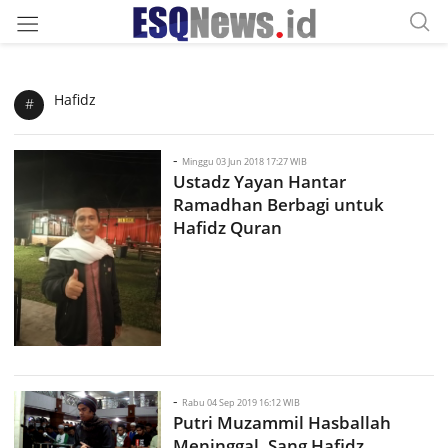
Hafidz
#
-
Minggu 03 Jun 2018 17:27 WIB
Ustadz Yayan Hantar
Ramadhan Berbagi untuk
Hafidz Quran
-
Rabu 04 Sep 2019 16:12 WIB
Putri Muzammil Hasballah
Meninggal, Sang Hafidz