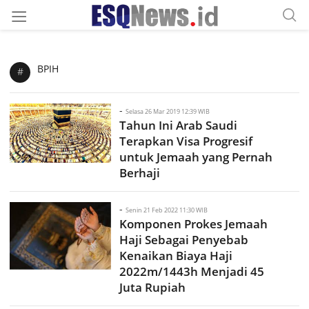
BPIH
#
-
Selasa 26 Mar 2019 12:39 WIB
Tahun Ini Arab Saudi
Terapkan Visa Progresif
untuk Jemaah yang Pernah
Berhaji
-
Senin 21 Feb 2022 11:30 WIB
Komponen Prokes Jemaah
Haji Sebagai Penyebab
Kenaikan Biaya Haji
2022m/1443h Menjadi 45
Juta Rupiah