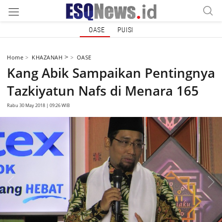
OASE
PUISI
>
Home
KHAZANAH
OASE
Kang Abik Sampaikan Pentingnya
Tazkiyatun Nafs di Menara 165
Rabu 30 May 2018 | 09:26 WIB