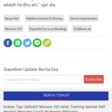
adalah fardhu ain," ujar dia.
Kang Abik
Habiburrahman El Shirazy
Damai Indonesiaku
Menara 165
ExpertInCharacterBuilding
ESQNews.id
Dapatkan Update Berita Esq
BERITA TERKAIT
Sukses Tapi Gelisah? Menara 165 Gelar Training Spesial ‘Self
Healing’ Bersama Coach Bramanto Wibisono