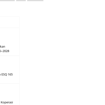
hkan
26–2028
h ESQ 165
 Koperasi