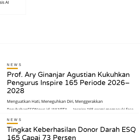
sis AI
NEWS
Prof. Ary Ginanjar Agustian Kukuhkan
Pengurus Inspire 165 Periode 2026–
2028
Menguatkan Hati, Meneguhkan Diri, Menggerakkan
PerubahanESQNews.id, JAKARTA — Inspire 165 resmi memasuki fase
kepengurusan baru melalui Pelantikan dan Pengukuhan Pengurus
NEWS
Inspire 165 Periode 2026–2028 yang diselenggarakan di Menara 165,
Tingkat Keberhasilan Donor Darah ESQ
Jakarta, Ahad (26/7/2026).Prosesi pelantikan dan pengukuhan
165 Capai 73 Persen