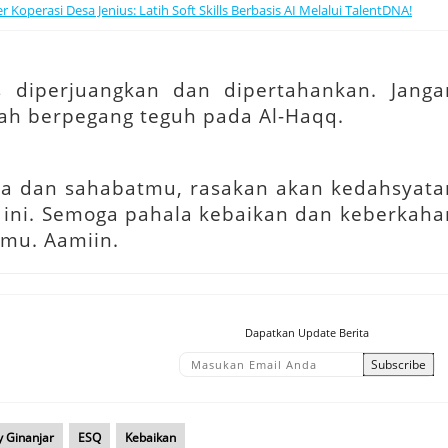
operasi Desa Jenius: Latih Soft Skills Berbasis AI Melalui TalentDNA!
 diperjuangkan dan dipertahankan. Janga
ah berpegang teguh pada Al­-
Haqq
.
a dan sahabatmu, rasakan akan kedahsyata
ini. Semoga pahala kebaikan dan keberkaha
kmu. Aamiin
.
Dapatkan Update Berita
y Ginanjar
ESQ
Kebaikan