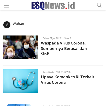
Wuhan
#
-
Selasa 21 Jan 2020 11:10 WIB
Waspada Virus Corona,
Sumbernya Berasal dari
Sini!
-
Jumat 24 Jan 2020 09:57 WIB
Upaya Kemenkes RI Terkait
Virus Corona
-