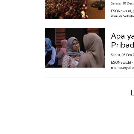
Selasa, 10 Dec
ESQNews.id, J
ilmu di Sekol
Apa y
Pribad
Sabtu, 08 Feb 
ESQNews.id - 
mempunyai pr