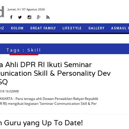
Jumat,
H / 07 Agustus 2026
BIZ
KOLOM
GREAT FAMILY
LIFESTYLE
GALLERY
ASMAUL 
Tags : Skill
 Ahli DPR RI Ikuti Seminar
ication Skill & Personality Dev
ESQ
2018 16:02WIB
AKARTA - Para tenaga ahli Dewan Perwakilan Rakyat Republik
R RI) mengikuti kegiatan 'Seminar Communication Skill & Per
h Guru yang Up To Date!