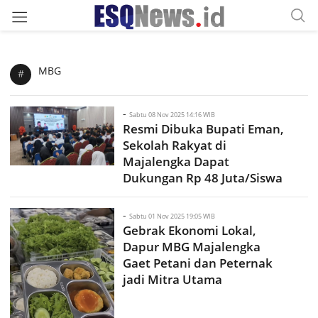
MBG
#
-
Sabtu 08 Nov 2025 14:16 WIB
Resmi Dibuka Bupati Eman,
Sekolah Rakyat di
Majalengka Dapat
Dukungan Rp 48 Juta/Siswa
-
Sabtu 01 Nov 2025 19:05 WIB
Gebrak Ekonomi Lokal,
Dapur MBG Majalengka
Gaet Petani dan Peternak
jadi Mitra Utama