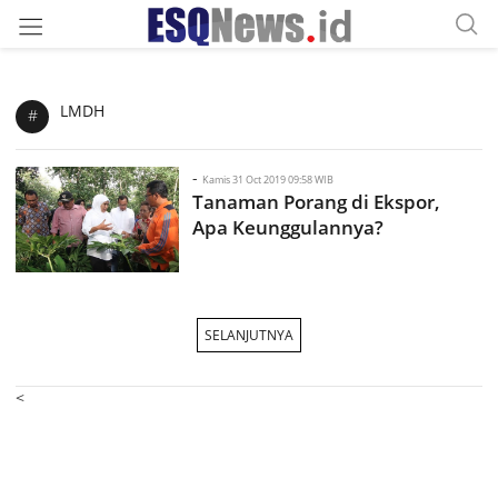
LMDH
#
-
Kamis 31 Oct 2019 09:58 WIB
Tanaman Porang di Ekspor,
Apa Keunggulannya?
SELANJUTNYA
<