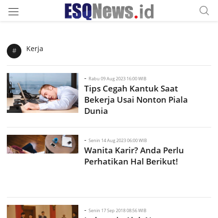
Kerja
#
-
Rabu 09 Aug 2023 16:00 WIB
Tips Cegah Kantuk Saat
Bekerja Usai Nonton Piala
Dunia
-
Senin 14 Aug 2023 06:00 WIB
Wanita Karir? Anda Perlu
Perhatikan Hal Berikut!
-
Senin 17 Sep 2018 08:56 WIB