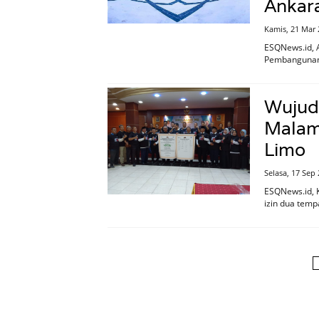
Ankar
Kamis, 21 Mar 
ESQNews.id, A
Pembangunan 
Wujud
Malam
Limo
Selasa, 17 Sep
ESQNews.id, 
izin dua temp