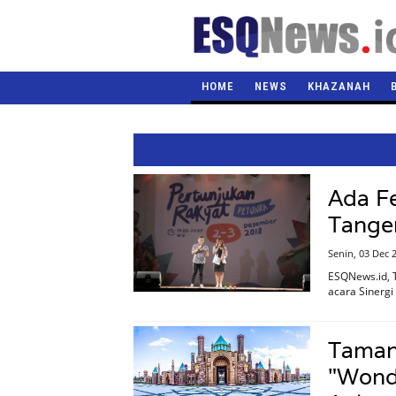
HOME
NEWS
KHAZANAH
Ada Fe
Tange
Senin, 03 Dec 
ESQNews.id, 
acara Sinergi
Taman
"Wonde