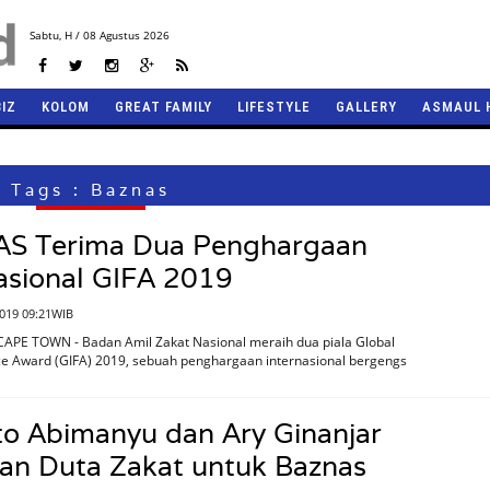
Sabtu,
H / 08 Agustus 2026
BIZ
KOLOM
GREAT FAMILY
LIFESTYLE
GALLERY
ASMAUL 
Tags : Baznas
S Terima Dua Penghargaan
asional GIFA 2019
2019 09:21WIB
CAPE TOWN - Badan Amil Zakat Nasional meraih dua piala Global
ce Award (GIFA) 2019, sebuah penghargaan internasional bergengs
o Abimanyu dan Ary Ginanjar
an Duta Zakat untuk Baznas