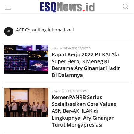
ACT Consulting International
#
-
Kamis 10 Feb 2022 16:58 WIB
Rapat Kerja 2022 PT KAI Ala
Super Hero, 3 Meneg RI
Bersama Ary Ginanjar Hadir
Di Dalamnya
-
Senin 18 Jul 2022 20:14 WIB
KemenPANRB Serius
Sosialisasikan Core Values
ASN Ber-AKHLAK di
Lingkupnya, Ary Ginanjar
Turut Mengapresiasi