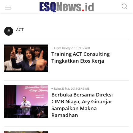
ACT
#
-
Jumat 18 May 2018 09:12 WIB
Training ACT Consulting
Tingkatkan Etos Kerja
-
Rabu 23 May 2018 08:45 WIB
Berbuka Bersama Direksi
CIMB Niaga, Ary Ginanjar
Sampaikan Makna
Ramadhan