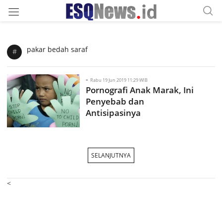
pakar bedah saraf
#
-
Rabu 19 Jun 2019 11:29 WIB
Pornografi Anak Marak, Ini
Penyebab dan
Antisipasinya
SELANJUTNYA
<