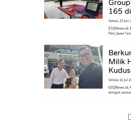
Group
165 di
Selasa, 25 Jun
ESQNews.id, 
Pati, Jawa Te
Berku
Milik
Kudus
Selasa, 02 Jul 
ESQNews.id, 
tempat seoran