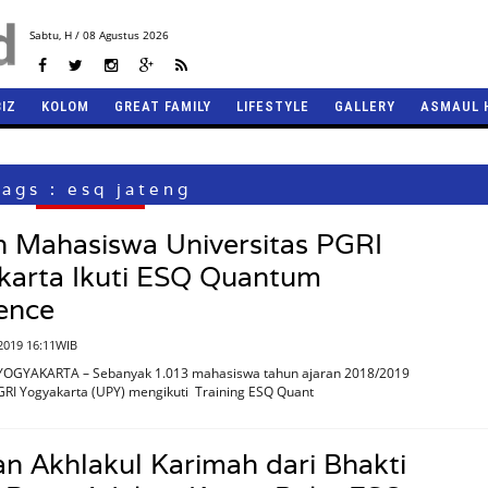
Sabtu,
H / 08 Agustus 2026
BIZ
KOLOM
GREAT FAMILY
LIFESTYLE
GALLERY
ASMAUL 
ags : esq jateng
n Mahasiswa Universitas PGRI
karta Ikuti ESQ Quantum
ence
2019 16:11WIB
YOGYAKARTA – Sebanyak 1.013 mahasiswa tahun ajaran 2018/2019
GRI Yogyakarta (UPY) mengikuti Training ESQ Quant
n Akhlakul Karimah dari Bhakti