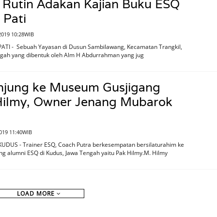
 Rutin Adakan Kajian Buku ESQ
 Pati
 2019 10:28WIB
PATI - Sebuah Yayasan di Dusun Sambilawang, Kecamatan Trangkil,
ngah yang dibentuk oleh Alm H Abdurrahman yang jug
njung ke Museum Gusjigang
 Hilmy, Owner Jenang Mubarok
2019 11:40WIB
KUDUS - Trainer ESQ, Coach Putra berkesempatan bersilaturahim ke
g alumni ESQ di Kudus, Jawa Tengah yaitu Pak Hilmy.M. Hilmy
LOAD MORE