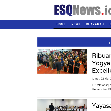
HOME
NEWS
KHAZANAH
T
Ribua
Yogya
Excell
Jumat, 22 Mar 
ESQNews.id, 
Universitas P
Yayasa