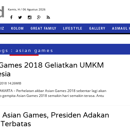
Kamis,
H / 06 Agustus 2026
BIZ
KOLOM
GREAT FAMILY
LIFESTYLE
GALLERY
ASMAUL 
ags : asian games
 Games 2018 Geliatkan UMKM
sia
 2018 14:26WIB
JAKARTA – Perhelatan akbar Asian Games 2018 sebentar lagi akan
p gempita Asian Games 2018 semakin hari semakin terasa. Antu
g Asian Games, Presiden Adakan
 Terbatas