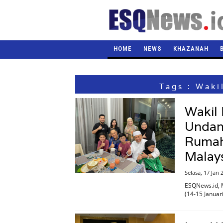
HOME
NEWS
KHAZANAH
Tags : Waki
Wakil 
Undan
Rumahn
Malays
Selasa, 17 Jan
ESQNews.id, M
(14-15 Januar