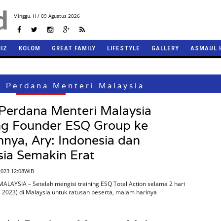
Minggu,
H / 09 Agustus 2026
BIZ
KOLOM
GREAT FAMILY
LIFESTYLE
GALLERY
ASMAUL 
l Perdana Menteri Malaysia
Perdana Menteri Malaysia
g Founder ESQ Group ke
ya, Ary: Indonesia dan
ia Semakin Erat
 2023 12:08WIB
ALAYSIA – Setelah mengisi training ESQ Total Action selama 2 hari
i 2023) di Malaysia untuk ratusan peserta, malam harinya