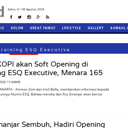
Sabtu,
H / 08 Agustus 2026
BIZ
KOLOM
GREAT FAMILY
LIFESTYLE
GALLERY
ASMAUL 
Training ESQ Executive
OPI akan Soft Opening di
ng ESQ Executive, Menara 165
2020 17:44WIB
AKARTA - Ammar Zoni dan Irish Bella, memberikan informasi kepada
susnya Alumni ESQ. Bahwa mereka dan Ary Ginanjar akan bersat
nanjar Sembuh, Hadiri Opening