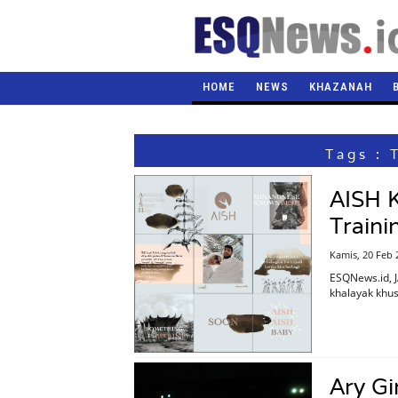
HOME
NEWS
KHAZANAH
Tags : 
AISH K
Traini
Kamis, 20 Feb 
ESQNews.id, J
khalayak khu
Ary Gi