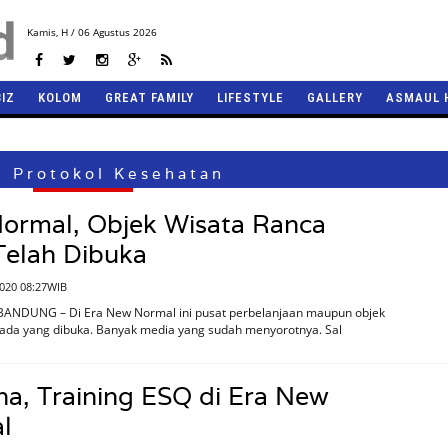
Kamis,
H / 06 Agustus 2026
BIZ
KOLOM
GREAT FAMILY
LIFESTYLE
GALLERY
ASMAUL 
: Protokol Kesehatan
ormal, Objek Wisata Ranca
Telah Dibuka
2020 08:27WIB
BANDUNG – Di Era New Normal ini pusat perbelanjaan maupun objek
 ada yang dibuka. Banyak media yang sudah menyorotnya. Sal
a, Training ESQ di Era New
l