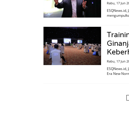
Rabu, 17 Jun 2
ESQNews.id, J
mengumpulkan
Train
Ginanj
Keberh
Rabu, 17 Jun 2
ESQNews.id, J
Era New Norma