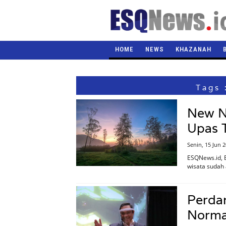
HOME
NEWS
KHAZANAH
Tags 
New N
Upas 
Senin, 15 Jun 
ESQNews.id, 
wisata sudah
Perdan
Norma