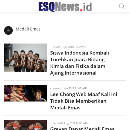
Medali Emas
#
-
Selasa 31 Jul 2018 12:02 WIB
Siswa Indonesia Kembali
Torehkan Juara Bidang
Kimia dan Fisika dalam
Ajang Internasional
-
Jumat 14 Jun 2019 11:09 WIB
Lee Chong Wei: Maaf Kali Ini
Tidak Bisa Memberikan
Medali Emas
-
Senin 02 Aug 2021 14:00 WIB
Greyap Dapat Medali Emas,