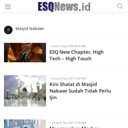
Masjid Nabawi
#
-
Senin 14 Sep 2020 08:39 WIB
ESQ New Chapter, High
Tech – High Touch
-
Jumat 24 Sep 2021 12:06 WIB
Kini Shalat di Masjid
Nabawi Sudah Tidak Perlu
Ijin
-
Jumat 31 Dec 2021 13:36 WIB