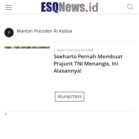
Mantan Presiden RI Kedua
#
-
Selasa 15 Oct 2019 14:15 WIB
Soeharto Pernah Membuat
Prajurit TNI Menangis, Ini
Alasannya!
SELANJUTNYA
<