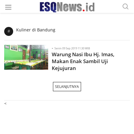
Kuliner di Bandung
#
-
Senin 09 Sep 2019 11:30 WIB
Warung Nasi Ibu Hj. Imas,
Makan Enak Sambil Uji
Kejujuran
SELANJUTNYA
<