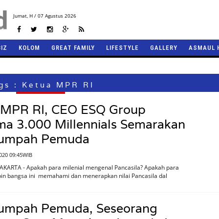
Jumat,
H / 07 Agustus 2026
BIZ
KOLOM
GREAT FAMILY
LIFESTYLE
GALLERY
ASMAUL 
gs : Ketua MPR RI
 MPR RI, CEO ESQ Group
ma 3.000 Millennials Semarakan
Sumpah Pemuda
020 09:45WIB
JAKARTA - Apakah para milenial mengenal Pancasila? Apakah para
in bangsa ini memahami dan menerapkan nilai Pancasila dal
Sumpah Pemuda, Seseorang