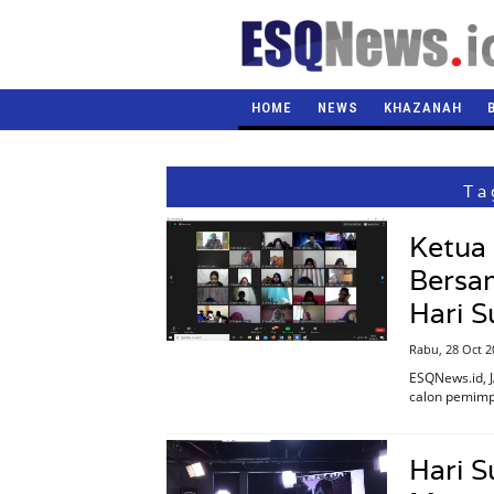
HOME
NEWS
KHAZANAH
Ta
Ketua
Bersa
Hari 
Rabu, 28 Oct 2
ESQNews.id, 
calon pemimp
Hari 