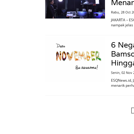
Menang
Rabu, 28 Oct 2
JAKARTA – ESQ
nampak jelas 
6 Neg
Bamsoe
Hingg
Senin, 02 Nov 
ESQNews.id, J
menarik perha