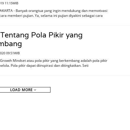
2019 11:15WIB
JAKARTA - Banyak orangtua yang ingin mendukung dan memotivasi
ara memberi pujian. Ya, selama ini pujian diyakini sebagai cara
 Tentang Pola Pikir yang
mbang
2020 09:51WIB
Growth Mindset atau pola pikir yang berkembang adalah pola pikir
elola. Pola pikir dapat diinspirasi dan ditingkatkan. Seti
LOAD MORE