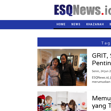
HOME
NEWS
KHAZANAH
Tag
GRIT, 
Pentin
Senin, 24 Jun 
ESQNews.id, 
merumuskan ku
Memuji
yang 