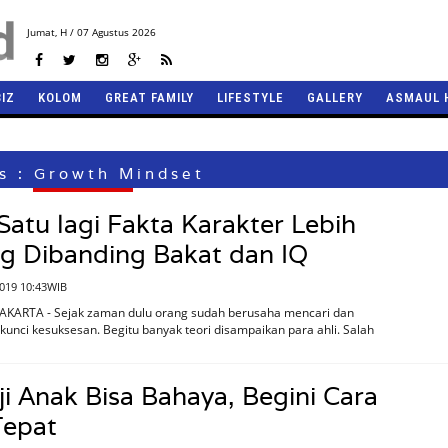
Jumat,
H / 07 Agustus 2026
BIZ
KOLOM
GREAT FAMILY
LIFESTYLE
GALLERY
ASMAUL 
s : Growth Mindset
Satu lagi Fakta Karakter Lebih
g Dibanding Bakat dan IQ
2019 10:43WIB
JAKARTA - Sejak zaman dulu orang sudah berusaha mencari dan
nci kesuksesan. Begitu banyak teori disampaikan para ahli. Salah
 Anak Bisa Bahaya, Begini Cara
Tepat