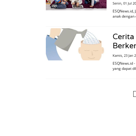
Senin, 01 Jul 
ESQNews.id, 
anak dengan c
Cerita
Berke
Kamis, 23 Jan 
ESQNews.id - 
yang dapat dik