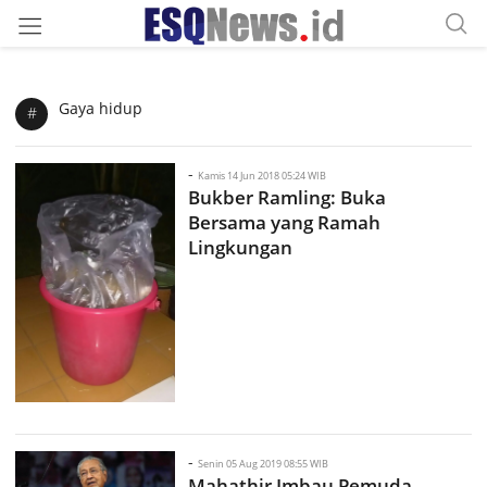
Gaya hidup
#
-
Kamis 14 Jun 2018 05:24 WIB
Bukber Ramling: Buka
Bersama yang Ramah
Lingkungan
-
Senin 05 Aug 2019 08:55 WIB
Mahathir Imbau Pemuda